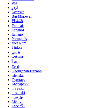
বাংলা
اردو
Svenska
Bai Miaowen
日本語
Français
Español
Italiano
Português
Việt Nam
Türkçe
عربي
Čeština
ไทย
Eesti
Gaeilgenah Éireann
íslenska
Cymraeg
Български
hrvatski
bosanski
فارسی
Lietuvių
Latviešu