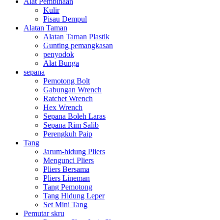
Alat Pembinaan
Kulir
Pisau Dempul
Alatan Taman
Alatan Taman Plastik
Gunting pemangkasan
penyodok
Alat Bunga
sepana
Pemotong Bolt
Gabungan Wrench
Ratchet Wrench
Hex Wrench
Sepana Boleh Laras
Sepana Rim Salib
Perengkuh Paip
Tang
Jarum-hidung Pliers
Mengunci Pliers
Pliers Bersama
Pliers Lineman
Tang Pemotong
Tang Hidung Leper
Set Mini Tang
Pemutar skru