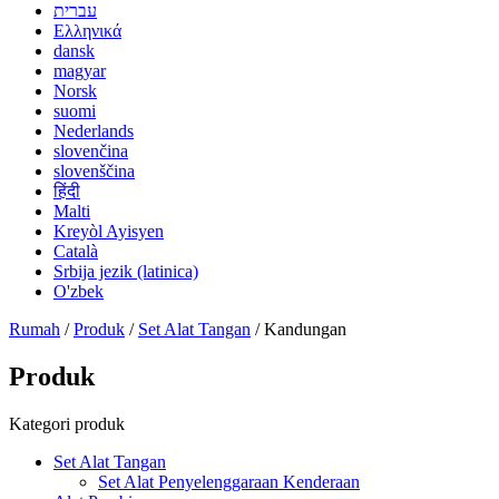
עברית
Ελληνικά
dansk
magyar
Norsk
suomi
Nederlands
slovenčina
slovenščina
हिंदी
Malti
Kreyòl Ayisyen
Català
Srbija jezik (latinica)
O'zbek
Rumah
/
Produk
/
Set Alat Tangan
/ Kandungan
Produk
Kategori produk
Set Alat Tangan
Set Alat Penyelenggaraan Kenderaan