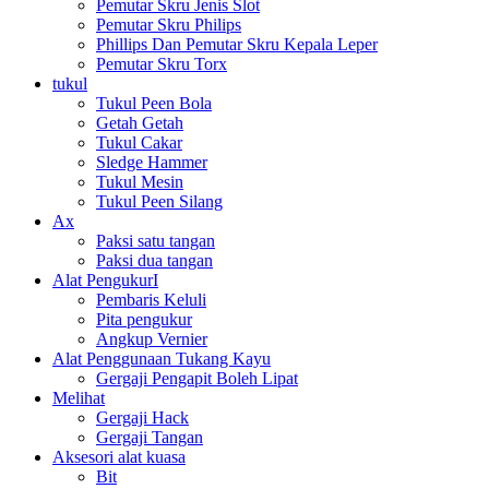
Pemutar Skru Jenis Slot
Pemutar Skru Philips
Phillips Dan Pemutar Skru Kepala Leper
Pemutar Skru Torx
tukul
Tukul Peen Bola
Getah Getah
Tukul Cakar
Sledge Hammer
Tukul Mesin
Tukul Peen Silang
Ax
Paksi satu tangan
Paksi dua tangan
Alat PengukurI
Pembaris Keluli
Pita pengukur
Angkup Vernier
Alat Penggunaan Tukang Kayu
Gergaji Pengapit Boleh Lipat
Melihat
Gergaji Hack
Gergaji Tangan
Aksesori alat kuasa
Bit