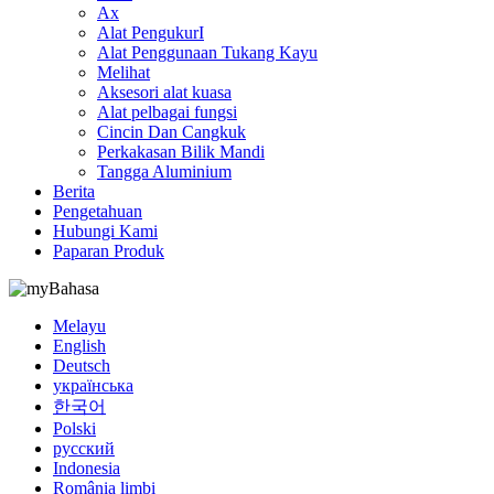
Ax
Alat PengukurI
Alat Penggunaan Tukang Kayu
Melihat
Aksesori alat kuasa
Alat pelbagai fungsi
Cincin Dan Cangkuk
Perkakasan Bilik Mandi
Tangga Aluminium
Berita
Pengetahuan
Hubungi Kami
Paparan Produk
Bahasa
Melayu
English
Deutsch
українська
한국어
Polski
русский
Indonesia
România limbi