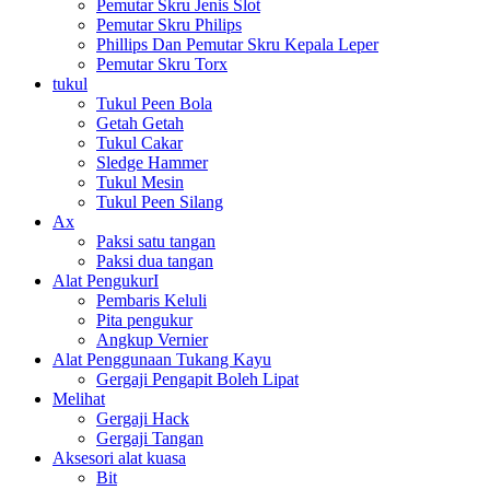
Pemutar Skru Jenis Slot
Pemutar Skru Philips
Phillips Dan Pemutar Skru Kepala Leper
Pemutar Skru Torx
tukul
Tukul Peen Bola
Getah Getah
Tukul Cakar
Sledge Hammer
Tukul Mesin
Tukul Peen Silang
Ax
Paksi satu tangan
Paksi dua tangan
Alat PengukurI
Pembaris Keluli
Pita pengukur
Angkup Vernier
Alat Penggunaan Tukang Kayu
Gergaji Pengapit Boleh Lipat
Melihat
Gergaji Hack
Gergaji Tangan
Aksesori alat kuasa
Bit