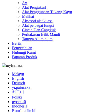
Ax
Alat PengukurI
Alat Penggunaan Tukang Kayu
Melihat
Aksesori alat kuasa
Alat pelbagai fungsi
Cincin Dan Cangkuk
Perkakasan Bilik Mandi
Tangga Aluminium
Berita
Pengetahuan
Hubungi Kami
Paparan Produk
Bahasa
Melayu
English
Deutsch
українська
한국어
Polski
русский
Indonesia
România limbi