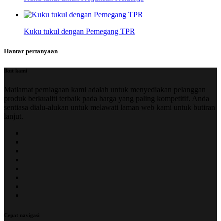
Kuku tukul dengan Pemegang TPR
Hantar pertanyaan
Ikut kami
Matlamat perniagaan kami adalah untuk menyediakan pelanggan
produk berkualiti terbaik pada harga yang paling kompetitif. Anda
sentiasa dialu-alukan untuk melawati laman web kami untuk butiran
lanjut.
Cepat navigasi