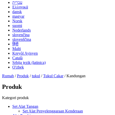
עברית
Ελληνικά
dansk
magyar
Norsk
suomi
Nederlands
slovenčina
slovenščina
हिंदी
Malti
Kreyòl Ayisyen
Català
Srbija jezik (latinica)
O'zbek
Rumah
/
Produk
/
tukul
/
Tukul Cakar
/ Kandungan
Produk
Kategori produk
Set Alat Tangan
Set Alat Penyelenggaraan Kenderaan