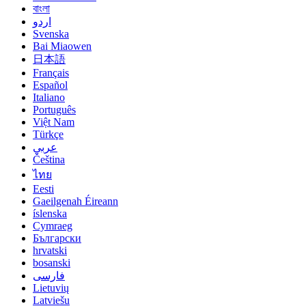
বাংলা
اردو
Svenska
Bai Miaowen
日本語
Français
Español
Italiano
Português
Việt Nam
Türkçe
عربي
Čeština
ไทย
Eesti
Gaeilgenah Éireann
íslenska
Cymraeg
Български
hrvatski
bosanski
فارسی
Lietuvių
Latviešu