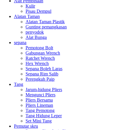
Alat Pembinaan
Kulir
Pisau Dempul
Alatan Taman
Alatan Taman Plastik
Gunting pemangkasan
penyodok
Alat Bunga
sepana
Pemotong Bolt
Gabungan Wrench
Ratchet Wrench
Hex Wrench
Sepana Boleh Laras
Sepana Rim Salib
Perengkuh Paip
Tang
Jarum-hidung Pliers
Mengunci Pliers
Pliers Bersama
Pliers Lineman
Tang Pemotong
Tang Hidung Leper
Set Mini Tang
Pemutar skru